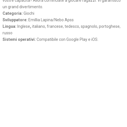
vostre capacita? Allora cominciate a giocare ragazzi. Vi garantisco
un grand divertimento.
Categoria:
Giochi
Sviluppatore:
Emillia Lapina/Nebo Apss
Lingua:
Inglese
,
italiano, francese, tedesco, spagnolo, portoghese,
russo
Sistemi operativi:
Compatibile con Google Play e iOS.