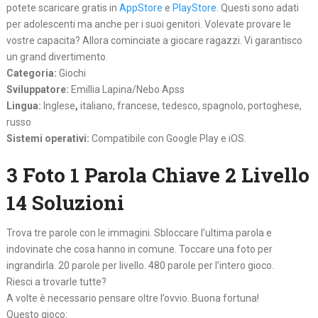
potete scaricare gratis in
AppStore
e
PlayStore
. Questi sono adati
per adolescenti ma anche per i suoi genitori. Volevate provare le
vostre capacita? Allora cominciate a giocare ragazzi. Vi garantisco
un grand divertimento.
Categoria:
Giochi
Sviluppatore:
Emillia Lapina/Nebo Apss
Lingua:
Inglese
,
italiano, francese, tedesco, spagnolo, portoghese,
russo
Sistemi operativi:
Compatibile con Google Play e iOS.
3 Foto 1 Parola Chiave 2 Livello
14 Soluzioni
Trova tre parole con le immagini. Sbloccare l’ultima parola e
indovinate che cosa hanno in comune. Toccare una foto per
ingrandirla. 20 parole per livello. 480 parole per l’intero gioco.
Riesci a trovarle tutte?
A volte è necessario pensare oltre l’ovvio. Buona fortuna!
Questo gioco: