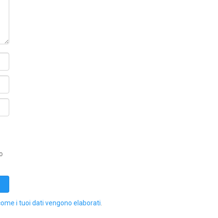
o
come i tuoi dati vengono elaborati
.