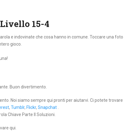
 Livello 15-4
 parola e indovinate che cosa hanno in comune. Toccare una foto
intero gioco.
tuna!
lante. Buon divertimento.
ento. Noi siamo sempre qui pronti per aiutarvi. Ci potete trovare
erest
,
Tumblr
,
Flickr
,
Snapchat
.
ola Chiave Parte II Soluzioni.
vare qui.