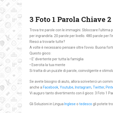
3 Foto 1 Parola Chiave 2
Trova tre parole con le immagini. Sbloccare l’ultima
per ingrandirla. 20 parole per livello. 480 parole per l’
Riesci a trovarle tutte?
A volte è necessario pensare oltre l’ovvio. Buona for
Questo gioco:
• E’ divertente per tutta la famiglia
• Esercita la tua mente
Si tratta di un puzzle di parole, coinvolgente e stimo
Se avete bisogno di aiuto, allora scriveterci un comm
anche a
Facebook
,
Youtube
,
Instagram
,
Twitter
,
Pint
Vi auguro tanto divertimento con il gioco: 3 Foto 1 Par
Gli Soluzioni in Lingua
Inglese
o
tedesco
gli potete tro