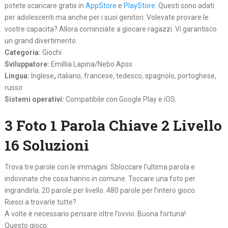
potete scaricare gratis in
AppStore
e
PlayStore
. Questi sono adati
per adolescenti ma anche per i suoi genitori. Volevate provare le
vostre capacita? Allora cominciate a giocare ragazzi. Vi garantisco
un grand divertimento.
Categoria:
Giochi
Sviluppatore:
Emillia Lapina/Nebo Apss
Lingua:
Inglese
,
italiano, francese, tedesco, spagnolo, portoghese,
russo
Sistemi operativi:
Compatibile con Google Play e iOS.
3 Foto 1 Parola Chiave 2 Livello
16 Soluzioni
Trova tre parole con le immagini. Sbloccare l’ultima parola e
indovinate che cosa hanno in comune. Toccare una foto per
ingrandirla. 20 parole per livello. 480 parole per l’intero gioco.
Riesci a trovarle tutte?
A volte è necessario pensare oltre l’ovvio. Buona fortuna!
Questo gioco: