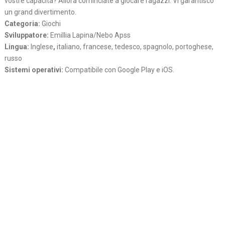
vostre capacita? Allora cominciate a giocare ragazzi. Vi garantisco
un grand divertimento.
Categoria:
Giochi
Sviluppatore:
Emillia Lapina/Nebo Apss
Lingua:
Inglese
,
italiano, francese, tedesco, spagnolo, portoghese,
russo
Sistemi operativi:
Compatibile con Google Play e iOS.