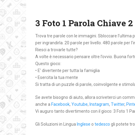
3 Foto 1 Parola Chiave 2
Trova tre parole con le immagini. Sbloccare l’ultima
per ingrandirla. 20 parole per livello. 480 parole per l’
Riesci a trovarle tutte?
A volte è necessario pensare oltre l’ovvio. Buona for
Questo gioco:
• E’ divertente per tutta la famiglia
• Esercita la tua mente
Si tratta di un puzzle di parole, coinvolgente e stimo
Se avete bisogno di aiuto, allora scriveterci un comm
anche a
Facebook
,
Youtube
,
Instagram
,
Twitter
,
Pint
Vi auguro tanto divertimento con il gioco: 3 Foto 1 Par
Gli Soluzioni in Lingua
Inglese
o
tedesco
gli potete tro