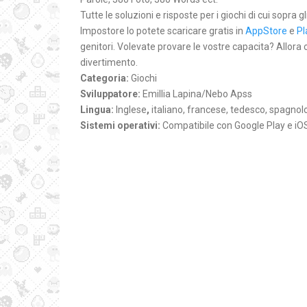
Tutte le soluzioni e risposte per i giochi di cui sopra g
Impostore lo potete scaricare gratis in
AppStore
e
Pl
genitori. Volevate provare le vostre capacita? Allora
divertimento.
Categoria:
Giochi
Sviluppatore:
Emillia Lapina/Nebo Apss
Lingua:
Inglese
,
italiano, francese, tedesco, spagnol
Sistemi operativi:
Compatibile con Google Play e iO