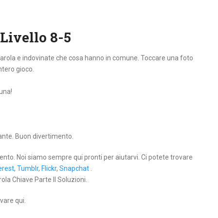
 Livello 8-5
 parola e indovinate che cosa hanno in comune. Toccare una foto
intero gioco.
tuna!
lante. Buon divertimento.
ento. Noi siamo sempre qui pronti per aiutarvi. Ci potete trovare
erest
,
Tumblr
,
Flickr
,
Snapchat
.
ola Chiave Parte II Soluzioni.
vare qui.