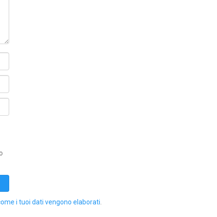
o
come i tuoi dati vengono elaborati
.