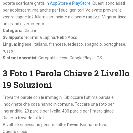
potete scaricare gratis in
AppStore
e
PlayStore
. Questi sono adati
per adolescenti ma anche per i suoi genitori. Volevate provare le
vostre capacita? Allora cominciate a giocare ragazzi. Vi garantisco
un grand divertimento.
Categoria:
Giochi
Sviluppatore:
Emillia Lapina/Nebo Apss
Lingua:
Inglese
,
italiano, francese, tedesco, spagnolo, portoghese,
russo
Sistemi operativi:
Compatibile con Google Play e iOS.
3 Foto 1 Parola Chiave 2 Livello
19 Soluzioni
Trova tre parole con le immagini. Sbloccare l’ultima parola e
indovinate che cosa hanno in comune. Toccare una foto per
ingrandirla. 20 parole per livello. 480 parole per l’intero gioco.
Riesci a trovarle tutte?
A volte è necessario pensare oltre l’ovvio. Buona fortuna!
Questo gioco: