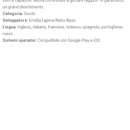
vostre capacita? Allora cominciate a giocare ragazzi. Vi garantisco
un grand divertimento.
Categoria:
Giochi
Sviluppatore:
Emillia Lapina/Nebo Apss
Lingua:
Inglese
,
italiano, francese, tedesco, spagnolo, portoghese,
russo
Sistemi operativi:
Compatibile con Google Play e iOS.