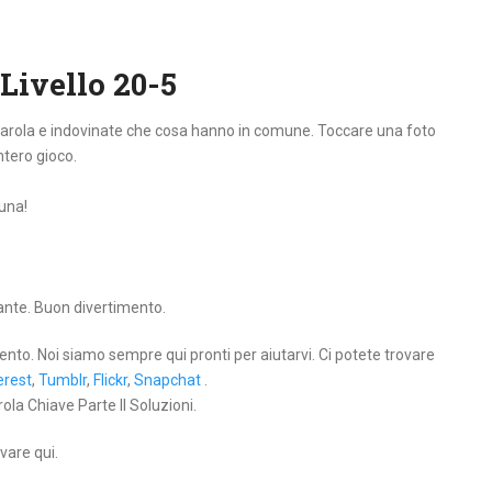
 Livello 20-5
 parola e indovinate che cosa hanno in comune. Toccare una foto
intero gioco.
tuna!
lante. Buon divertimento.
ento. Noi siamo sempre qui pronti per aiutarvi. Ci potete trovare
erest
,
Tumblr
,
Flickr
,
Snapchat
.
ola Chiave Parte II Soluzioni.
vare qui.