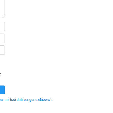
o
come i tuoi dati vengono elaborati
.