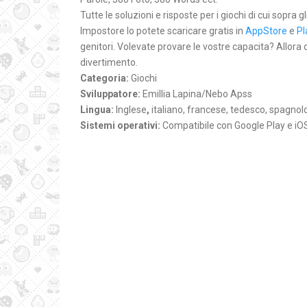
Tutte le soluzioni e risposte per i giochi di cui sopra g
Impostore lo potete scaricare gratis in
AppStore
e
Pl
genitori. Volevate provare le vostre capacita? Allora
divertimento.
Categoria:
Giochi
Sviluppatore:
Emillia Lapina/Nebo Apss
Lingua:
Inglese
,
italiano, francese, tedesco, spagnol
Sistemi operativi:
Compatibile con Google Play e iO