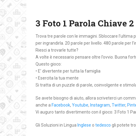
3 Foto 1 Parola Chiave 2
Trova tre parole con le immagini. Sbloccare l’ultima
per ingrandirla. 20 parole per livello. 480 parole per l’
Riesci a trovarle tutte?
A volte è necessario pensare oltre l’ovvio. Buona for
Questo gioco:
• E’ divertente per tutta la famiglia
• Esercita la tua mente
Si tratta di un puzzle di parole, coinvolgente e stimo
Se avete bisogno di aiuto, allora scriveterci un comm
anche a
Facebook
,
Youtube
,
Instagram
,
Twitter
,
Pint
Vi auguro tanto divertimento con il gioco: 3 Foto 1 Par
Gli Soluzioni in Lingua
Inglese
o
tedesco
gli potete tro