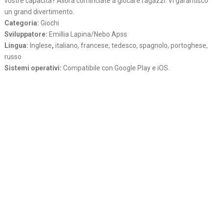
vostre capacita? Allora cominciate a giocare ragazzi. Vi garantisco
un grand divertimento.
Categoria:
Giochi
Sviluppatore:
Emillia Lapina/Nebo Apss
Lingua:
Inglese
,
italiano, francese, tedesco, spagnolo, portoghese,
russo
Sistemi operativi:
Compatibile con Google Play e iOS.