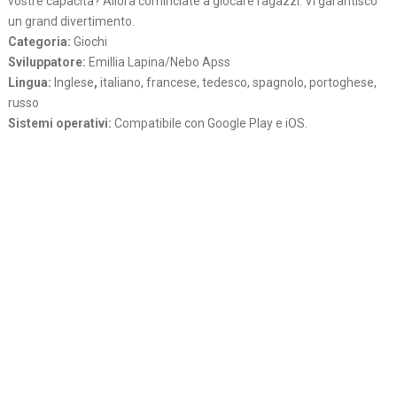
vostre capacita? Allora cominciate a giocare ragazzi. Vi garantisco
un grand divertimento.
Categoria:
Giochi
Sviluppatore:
Emillia Lapina/Nebo Apss
Lingua:
Inglese
,
italiano, francese, tedesco, spagnolo, portoghese,
russo
Sistemi operativi:
Compatibile con Google Play e iOS.