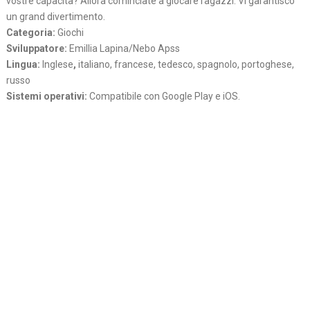
vostre capacita? Allora cominciate a giocare ragazzi. Vi garantisco
un grand divertimento.
Categoria:
Giochi
Sviluppatore:
Emillia Lapina/Nebo Apss
Lingua:
Inglese
,
italiano, francese, tedesco, spagnolo, portoghese,
russo
Sistemi operativi:
Compatibile con Google Play e iOS.