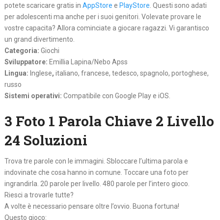
potete scaricare gratis in
AppStore
e
PlayStore
. Questi sono adati
per adolescenti ma anche per i suoi genitori. Volevate provare le
vostre capacita? Allora cominciate a giocare ragazzi. Vi garantisco
un grand divertimento.
Categoria:
Giochi
Sviluppatore:
Emillia Lapina/Nebo Apss
Lingua:
Inglese
,
italiano, francese, tedesco, spagnolo, portoghese,
russo
Sistemi operativi:
Compatibile con Google Play e iOS.
3 Foto 1 Parola Chiave 2 Livello
24 Soluzioni
Trova tre parole con le immagini. Sbloccare l’ultima parola e
indovinate che cosa hanno in comune. Toccare una foto per
ingrandirla. 20 parole per livello. 480 parole per l’intero gioco.
Riesci a trovarle tutte?
A volte è necessario pensare oltre l’ovvio. Buona fortuna!
Questo gioco: