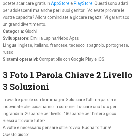
potete scaricare gratis in
AppStore
e
PlayStore
. Questi sono adati
per adolescenti ma anche per i suoi genitori. Volevate provare le
vostre capacita? Allora cominciate a giocare ragazzi. Vi garantisco
un grand divertimento.
Categoria:
Giochi
Sviluppatore:
Emillia Lapina/Nebo Apss
Lingua:
Inglese
,
italiano, francese, tedesco, spagnolo, portoghese,
russo
Sistemi operativi:
Compatibile con Google Play e iOS.
3 Foto 1 Parola Chiave 2 Livello
3 Soluzioni
Trova tre parole con le immagini. Sbloccare l’ultima parola e
indovinate che cosa hanno in comune. Toccare una foto per
ingrandirla. 20 parole per livello. 480 parole per l’intero gioco.
Riesci a trovarle tutte?
A volte è necessario pensare oltre l’ovvio. Buona fortuna!
Questo gioco: