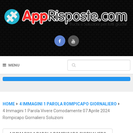
MENU
HOME
4 IMMAGINI 1 PAROLA ROMPICAPO GIORNALIERO
4 Immagini 1 Parola Vivere Comodamente 07 Aprile 2024
Rompicapo Giornaliero Soluzioni