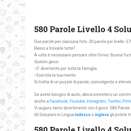
580 Parole Livello 4 Sol
Due parole per ciascuna foto. 20 parole per livello. 57
Riesci a trovarle tutte?
A volte è necessario pensare oltre l’ovvio. Buona for
Questo gioco:
• E’ divertente per tutta la famiglia
• Esercita la tua mente
Si tratta di un puzzle di parole, coinvolgente e stimo
Se avete bisogno di aiuto, allora scriveterci un comm
anche a
Facebook
,
Youtube
,
Instagram
,
Twitter
,
Pint
Vi auguro tanto divertimento con il gioco: 580 Parole 
Gli Soluzioni in Lingua
tedesco
o
inglese
gli potete t
580 Parole Livello 4 Solu