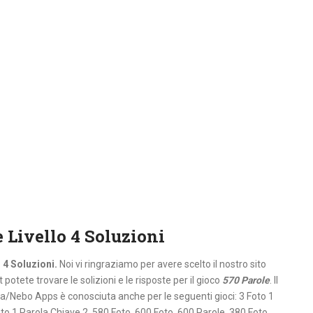
 Livello 4 Soluzioni
 4 Soluzioni.
Noi vi ringraziamo per avere scelto il nostro sito
potete trovare le solizioni e le risposte per il gioco
570 Parole
. Il
a/Nebo Apps è conosciuta anche per le seguenti gioci: 3 Foto 1
to 1 Parola Chiave 2, 580 Foto, 600 Foto, 600 Parole, 380 Foto,