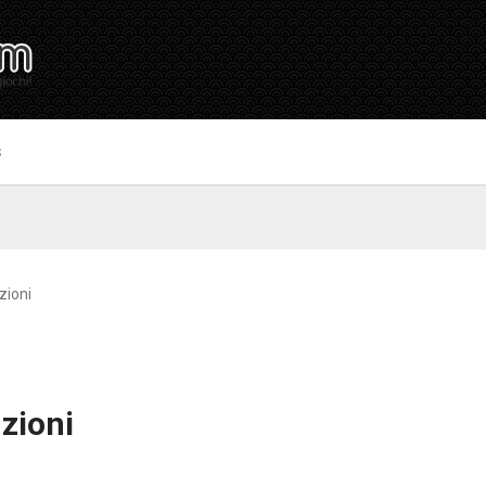
S
zioni
uzioni