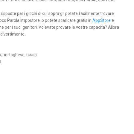
 risposte per i giochi di cui sopra gli potete facilmente trovare
 Gioco Parola Impostore lo potete scaricare gratis in
AppStore
e
e per i suoi genitori. Volevate provare le vostre capacita? Allora
 divertimento.
o, portoghese, russo
S.