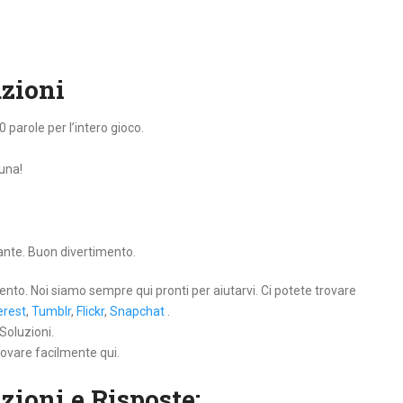
uzioni
0 parole per l’intero gioco.
tuna!
lante. Buon divertimento.
ento. Noi siamo sempre qui pronti per aiutarvi. Ci potete trovare
erest
,
Tumblr
,
Flickr
,
Snapchat
.
Soluzioni.
rovare facilmente qui.
zioni e Risposte: