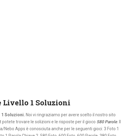
 Livello 1 Soluzioni
 1 Soluzioni.
Noi vi ringraziamo per avere scelto il nostro sito
potete trovare le solizioni e le risposte per il gioco
580 Parole
. Il
a/Nebo Apps è conosciuta anche per le seguenti gioci: 3 Foto 1
to 1 Parola Chiave 2, 580 Foto, 600 Foto, 600 Parole, 380 Foto,