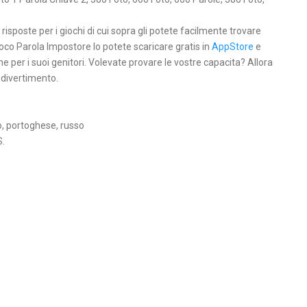
 risposte per i giochi di cui sopra gli potete facilmente trovare
 Gioco Parola Impostore lo potete scaricare gratis in
AppStore
e
e per i suoi genitori. Volevate provare le vostre capacita? Allora
 divertimento.
o, portoghese, russo
S.