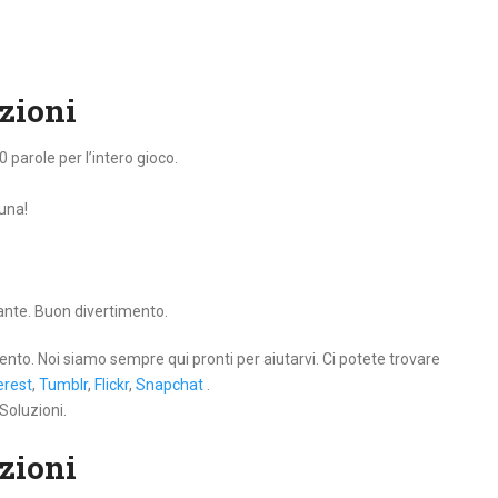
uzioni
0 parole per l’intero gioco.
tuna!
lante. Buon divertimento.
ento. Noi siamo sempre qui pronti per aiutarvi. Ci potete trovare
erest
,
Tumblr
,
Flickr
,
Snapchat
.
Soluzioni.
uzioni