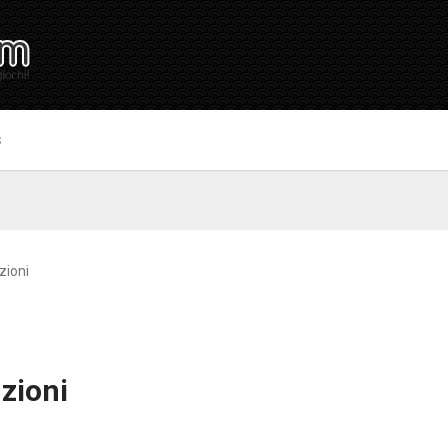
S
zioni
uzioni