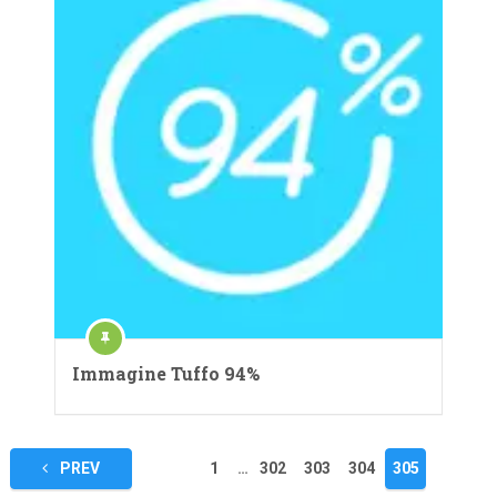
Immagine Tuffo 94%
Navigazione
PREV
1
…
302
303
304
305