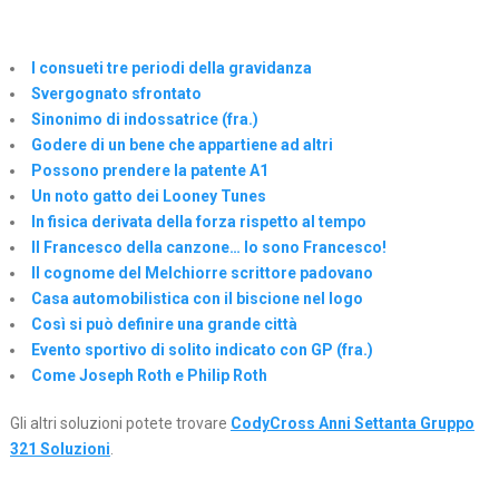
I consueti tre periodi della gravidanza
Svergognato sfrontato
Sinonimo di indossatrice (fra.)
Godere di un bene che appartiene ad altri
Possono prendere la patente A1
Un noto gatto dei Looney Tunes
In fisica derivata della forza rispetto al tempo
Il Francesco della canzone… Io sono Francesco!
Il cognome del Melchiorre scrittore padovano
Casa automobilistica con il biscione nel logo
Così si può definire una grande città
Evento sportivo di solito indicato con GP (fra.)
Come Joseph Roth e Philip Roth
Gli altri soluzioni potete trovare
CodyCross Anni Settanta Gruppo
321 Soluzioni
.