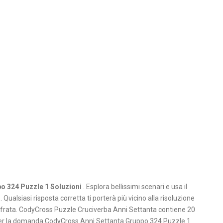
o 324 Puzzle 1 Soluzioni
. Esplora bellissimi scenari e usa il
 Qualsiasi risposta corretta ti porterà più vicino alla risoluzione
ecifrata. CodyCross Puzzle Cruciverba Anni Settanta contiene 20
a per la domanda CodyCross Anni Settanta Gruppo 324 Puzzle 1