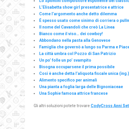
Lo Spontini compositore esponente del classi
L’Elisabetta show girl presentatrice e attrice
Come l’argomento anche detto dilemma
È spesso usato come sinimo di corriera o pul
Il nome del Cavandoli che creò La Linea
Bianco come il viso… dei cowboy!
Abbondano nella pasta alla Genovese
Famiglia che governò a lungo su Parma e Piac
La città umbra col Pozzo di San Patrizio
Un po’ folle un po’ svampito
Bisogna occuparsene il prima possibile
Così è anche detta l’aliquota fiscale unica (ing.
Alimento specifico per animali
Una pianta a foglia larga delle Bignoniaceae
Una Sophie famosa attrice francese
Gli altri soluzioni potete trovare
CodyCross Anni Set