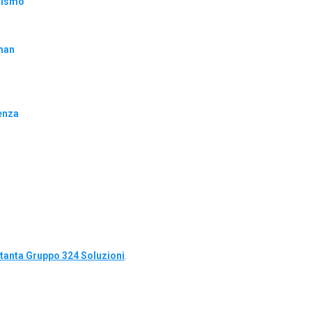
cismo
lman
enza
)
tanta Gruppo 324 Soluzioni
.