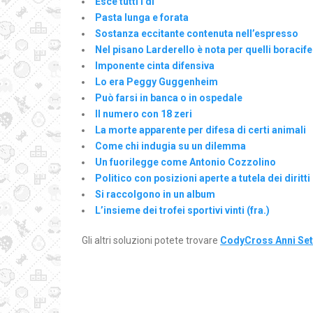
Esce tutti i dì
Pasta lunga e forata
Sostanza eccitante contenuta nell’espresso
Nel pisano Larderello è nota per quelli boracife
Imponente cinta difensiva
Lo era Peggy Guggenheim
Può farsi in banca o in ospedale
Il numero con 18 zeri
La morte apparente per difesa di certi animali
Come chi indugia su un dilemma
Un fuorilegge come Antonio Cozzolino
Politico con posizioni aperte a tutela dei diritti
Si raccolgono in un album
L’insieme dei trofei sportivi vinti (fra.)
Gli altri soluzioni potete trovare
CodyCross Anni Set