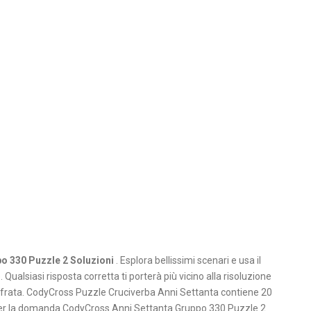
o 330 Puzzle 2 Soluzioni
. Esplora bellissimi scenari e usa il
 Qualsiasi risposta corretta ti porterà più vicino alla risoluzione
ecifrata. CodyCross Puzzle Cruciverba Anni Settanta contiene 20
a per la domanda CodyCross Anni Settanta Gruppo 330 Puzzle 2