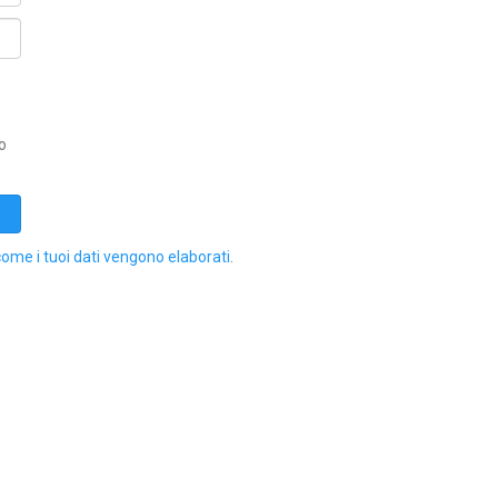
o
come i tuoi dati vengono elaborati
.