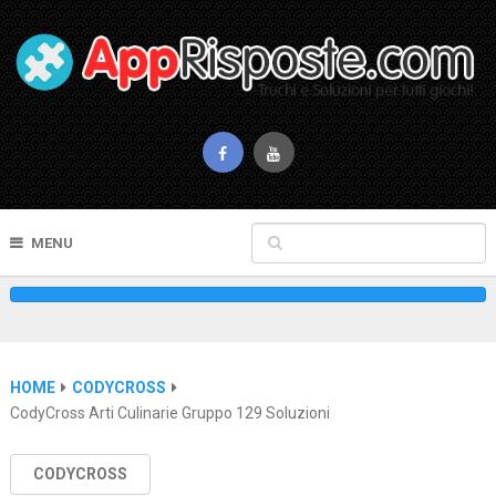
MENU
HOME
CODYCROSS
CodyCross Arti Culinarie Gruppo 129 Soluzioni
CODYCROSS