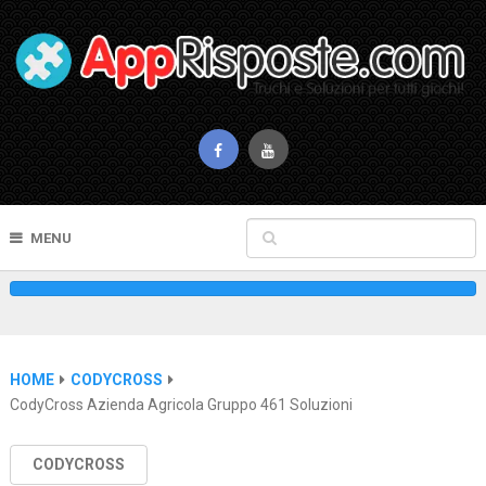
MENU
HOME
CODYCROSS
CodyCross Azienda Agricola Gruppo 461 Soluzioni
CODYCROSS