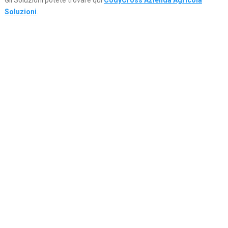
Gli Soluzioni potete trovare qui
CodyCross Azienda Agricola
Soluzioni
.