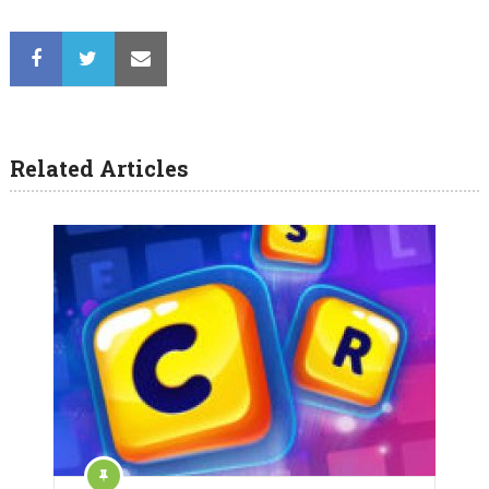
Related Articles