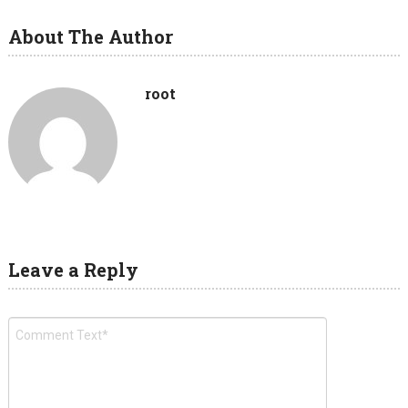
About The Author
root
Leave a Reply