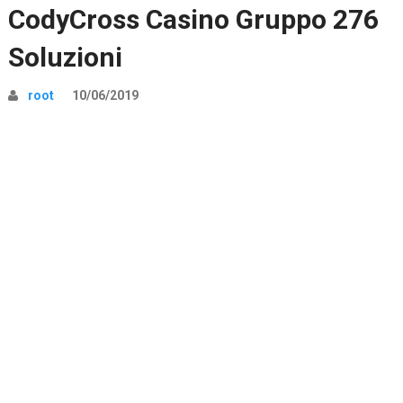
CodyCross Casino Gruppo 276
Soluzioni
root
10/06/2019