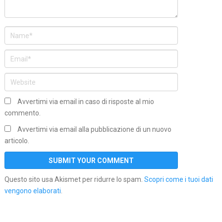
Avvertimi via email in caso di risposte al mio
commento.
Avvertimi via email alla pubblicazione di un nuovo
articolo.
Questo sito usa Akismet per ridurre lo spam.
Scopri come i tuoi dati
vengono elaborati
.