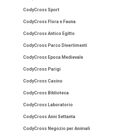
CodyCross Sport
CodyCross Flora e Fauna
CodyCross Antico Egitto
CodyCross Parco Divertimenti
CodyCross Epoca Medievale
CodyCross Parigi
CodyCross Casino
CodyCross Biblioteca
CodyCross Laboratorio
CodyCross Anni Settanta
CodyCross Negozio per Animali