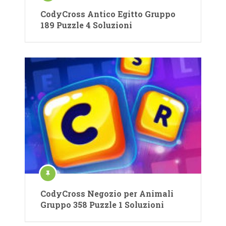
CodyCross Antico Egitto Gruppo
189 Puzzle 4 Soluzioni
CodyCross Negozio per Animali
Gruppo 358 Puzzle 1 Soluzioni