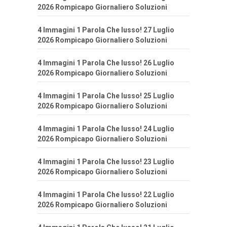
2026 Rompicapo Giornaliero Soluzioni
4 Immagini 1 Parola Che lusso! 27 Luglio
2026 Rompicapo Giornaliero Soluzioni
4 Immagini 1 Parola Che lusso! 26 Luglio
2026 Rompicapo Giornaliero Soluzioni
4 Immagini 1 Parola Che lusso! 25 Luglio
2026 Rompicapo Giornaliero Soluzioni
4 Immagini 1 Parola Che lusso! 24 Luglio
2026 Rompicapo Giornaliero Soluzioni
4 Immagini 1 Parola Che lusso! 23 Luglio
2026 Rompicapo Giornaliero Soluzioni
4 Immagini 1 Parola Che lusso! 22 Luglio
2026 Rompicapo Giornaliero Soluzioni