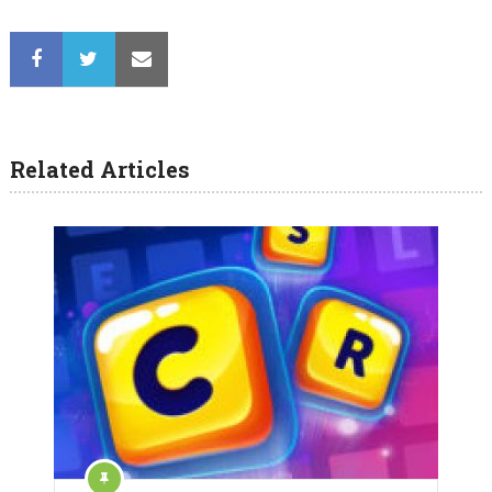
Related Articles