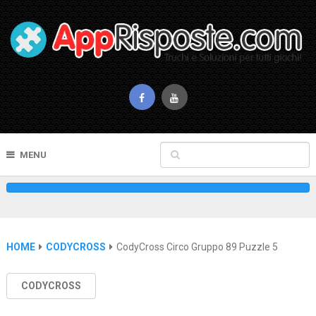
MENU
HOME
CODYCROSS
CodyCross Circo Gruppo 89 Puzzle 5
CODYCROSS