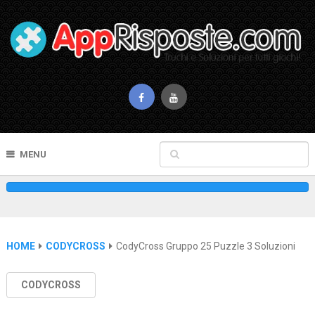
MENU
HOME
CODYCROSS
CodyCross Gruppo 25 Puzzle 3 Soluzioni
CODYCROSS