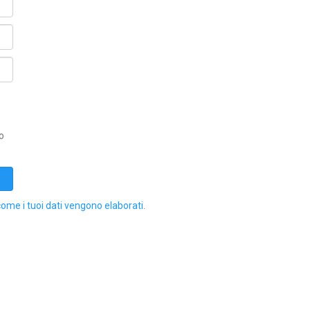
o
come i tuoi dati vengono elaborati
.