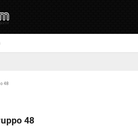
S
po 48
ruppo 48