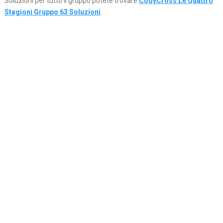
Soluzioni per tutto il gruppo potete trovare
CodyCross Le Quattro
Stagioni Gruppo 63 Soluzioni
.