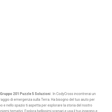
Gruppo 201 Puzzle 5 Soluzioni
. In CodyCross incontrerai un
aggio di emergenza sulla Terra. Ha bisogno del tuo aiuto per
o e nello spazio ti aspetta per esplorare la storia del nostro
igmi tematici. Esplora bellissimi scenari e usa il tuo ingegno e