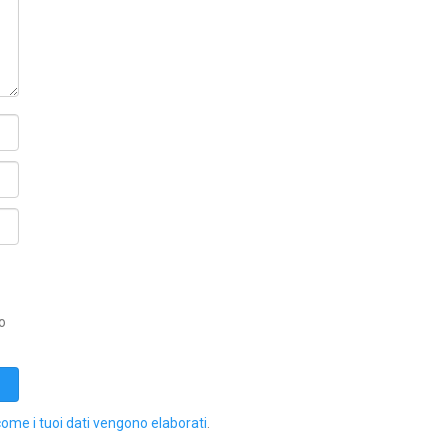
o
come i tuoi dati vengono elaborati
.