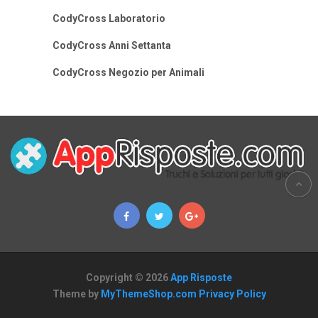
CodyCross Laboratorio
CodyCross Anni Settanta
CodyCross Negozio per Animali
Copyright © 2026
App Risposte
Theme by
MyThemeShop.com
Privacy Policy