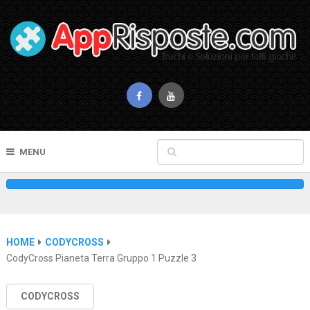
MENU
HOME
CODYCROSS
CodyCross Pianeta Terra Gruppo 1 Puzzle 3
CODYCROSS