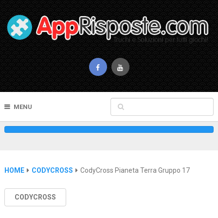
MENU
HOME
CODYCROSS
CodyCross Pianeta Terra Gruppo 17
CODYCROSS