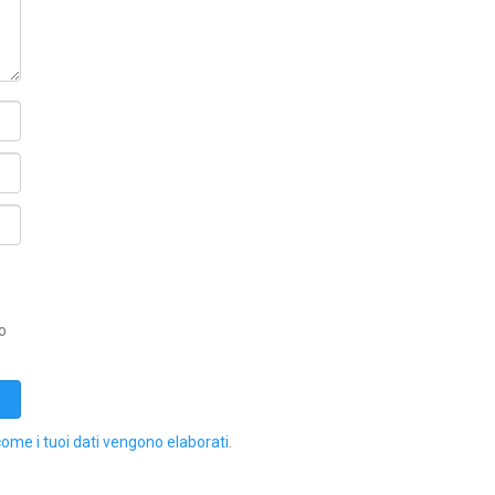
o
come i tuoi dati vengono elaborati
.