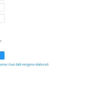
o
come i tuoi dati vengono elaborati
.