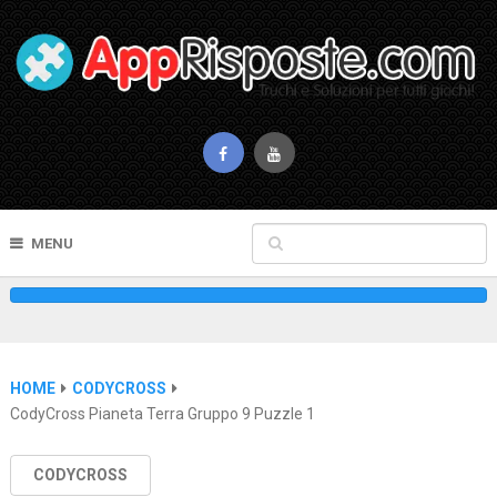
MENU
HOME
CODYCROSS
CodyCross Pianeta Terra Gruppo 9 Puzzle 1
CODYCROSS