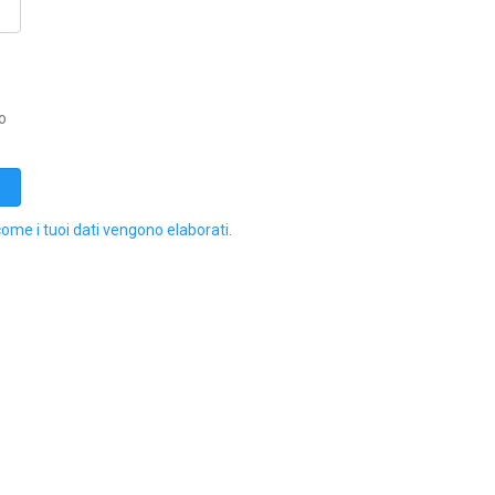
o
come i tuoi dati vengono elaborati
.