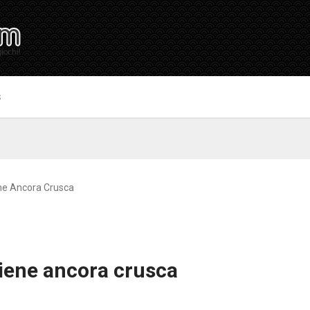
S
ene Ancora Crusca
tiene ancora crusca