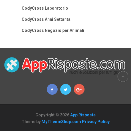
CodyCross Laboratorio
CodyCross Anni Settanta
CodyCross Negozio per Animali
Copyright © 2026
App Risposte
Theme by
MyThemeShop.com
Privacy Policy