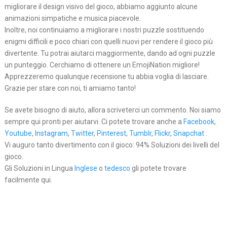
migliorare il design visivo del gioco, abbiamo aggiunto alcune
animazioni simpatiche e musica piacevole.
Inoltre, noi continuiamo a migliorare i nostri puzzle sostituendo
enigmi difficili e poco chiari con quelli nuovi per rendere il gioco più
divertente. Tu potrai aiutarci maggiormente, dando ad ogni puzzle
un punteggio. Cerchiamo di ottenere un EmojiNation migliore!
Apprezzeremo qualunque recensione tu abbia voglia di lasciare.
Grazie per stare con noi, ti amiamo tanto!
Se avete bisogno di aiuto, allora scriveterci un commento. Noi siamo
sempre qui pronti per aiutarvi. Ci potete trovare anche a
Facebook
,
Youtube
,
Instagram
,
Twitter
,
Pinterest
,
Tumblr
,
Flickr
,
Snapchat
.
Vi auguro tanto divertimento con il gioco: 94% Soluzioni dei livelli del
gioco.
Gli Soluzioni in Lingua
Inglese
o
tedesco
gli potete trovare
facilmente qui.