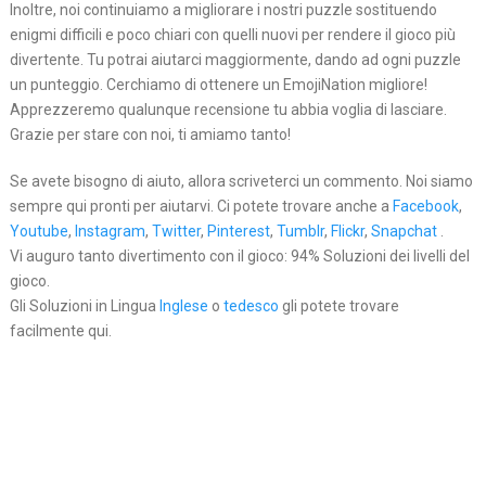
Inoltre, noi continuiamo a migliorare i nostri puzzle sostituendo
enigmi difficili e poco chiari con quelli nuovi per rendere il gioco più
divertente. Tu potrai aiutarci maggiormente, dando ad ogni puzzle
un punteggio. Cerchiamo di ottenere un EmojiNation migliore!
Apprezzeremo qualunque recensione tu abbia voglia di lasciare.
Grazie per stare con noi, ti amiamo tanto!
Se avete bisogno di aiuto, allora scriveterci un commento. Noi siamo
sempre qui pronti per aiutarvi. Ci potete trovare anche a
Facebook
,
Youtube
,
Instagram
,
Twitter
,
Pinterest
,
Tumblr
,
Flickr
,
Snapchat
.
Vi auguro tanto divertimento con il gioco: 94% Soluzioni dei livelli del
gioco.
Gli Soluzioni in Lingua
Inglese
o
tedesco
gli potete trovare
facilmente qui.