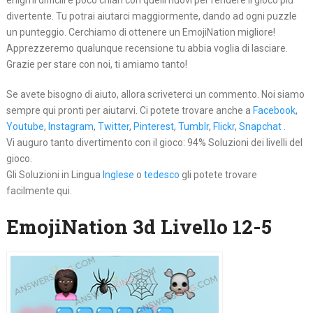
enigmi difficili e poco chiari con quelli nuovi per rendere il gioco più
divertente. Tu potrai aiutarci maggiormente, dando ad ogni puzzle
un punteggio. Cerchiamo di ottenere un EmojiNation migliore!
Apprezzeremo qualunque recensione tu abbia voglia di lasciare.
Grazie per stare con noi, ti amiamo tanto!
Se avete bisogno di aiuto, allora scriveterci un commento. Noi siamo
sempre qui pronti per aiutarvi. Ci potete trovare anche a
Facebook
,
Youtube
,
Instagram
,
Twitter
,
Pinterest
,
Tumblr
,
Flickr
,
Snapchat
.
Vi auguro tanto divertimento con il gioco: 94% Soluzioni dei livelli del
gioco.
Gli Soluzioni in Lingua
Inglese
o
tedesco
gli potete trovare
facilmente qui.
EmojiNation 3d Livello 12-5