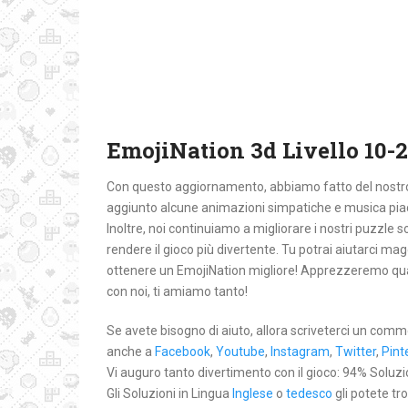
EmojiNation 3d Livello 10-2
Con questo aggiornamento, abbiamo fatto del nostro m
aggiunto alcune animazioni simpatiche e musica pia
Inoltre, noi continuiamo a migliorare i nostri puzzle so
rendere il gioco più divertente. Tu potrai aiutarci 
ottenere un EmojiNation migliore! Apprezzeremo qual
con noi, ti amiamo tanto!
Se avete bisogno di aiuto, allora scriveterci un comm
anche a
Facebook
,
Youtube
,
Instagram
,
Twitter
,
Pint
Vi auguro tanto divertimento con il gioco: 94% Soluzioni
Gli Soluzioni in Lingua
Inglese
o
tedesco
gli potete tr