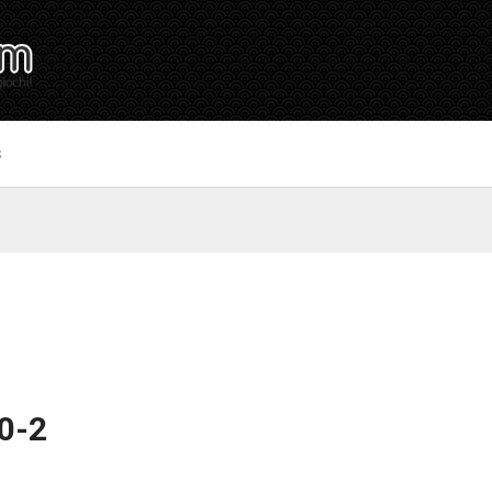
S
10-2