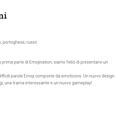
ni
o, portoghese, russo
 prima parte di Emojination, siamo felici di presentarvi un
 o difficili parole Emoji composte da emoticons. Un nuovo design
gi, una trama interessante e un nuovo gameplay!