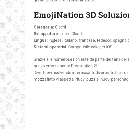
garantisco un grand divertimento.
EmojiNation 3D Soluzio
Categoria:
Giochi
Sviluppatore:
Team Cloud
Lingua:
Inglese
,
italiano, francese, tedesco, spagnol
Sistemi operativi:
Compatibile colo per iOS.
Grazie alle numerose richieste da parte dei fans della
nuovo emozionante Emojination 2!
Divertitevi risolvendo interessanti, divertenti, facili
mozzafiato vi aspetta! Nuovi puzzle, nuovi personag