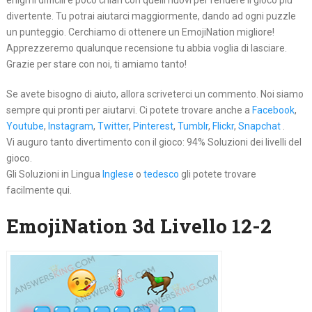
enigmi difficili e poco chiari con quelli nuovi per rendere il gioco più
divertente. Tu potrai aiutarci maggiormente, dando ad ogni puzzle
un punteggio. Cerchiamo di ottenere un EmojiNation migliore!
Apprezzeremo qualunque recensione tu abbia voglia di lasciare.
Grazie per stare con noi, ti amiamo tanto!
Se avete bisogno di aiuto, allora scriveterci un commento. Noi siamo
sempre qui pronti per aiutarvi. Ci potete trovare anche a
Facebook
,
Youtube
,
Instagram
,
Twitter
,
Pinterest
,
Tumblr
,
Flickr
,
Snapchat
.
Vi auguro tanto divertimento con il gioco: 94% Soluzioni dei livelli del
gioco.
Gli Soluzioni in Lingua
Inglese
o
tedesco
gli potete trovare
facilmente qui.
EmojiNation 3d Livello 12-2