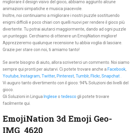
migliorare il design visivo del gioco, abbiamo aggiunto alcune
animazioni simpatiche e musica piacevole.
Inoltre, noi continuiamo a migliorare i nostri puzzle sostituendo
enigmi difficili e poco chiari con quelli nuovi per rendere il gioco più
divertente. Tu potrai aiutarci maggiormente, dando ad ogni puzzle
un punteggio. Cerchiamo di ottenere un EmojiNation migliore!
Apprezzeremo qualunque recensione tu abbia voglia di lasciare.
Grazie per stare con noi, ti amiamo tanto!
Se avete bisogno di aiuto, allora scriveterci un commento. Noi siamo
sempre qui pronti per aiutarvi. Ci potete trovare anche a
Facebook
,
Youtube
,
Instagram
,
Twitter
,
Pinterest
,
Tumblr
,
Flickr
,
Snapchat
.
Vi auguro tanto divertimento con il gioco: 94% Soluzioni dei livelli del
gioco.
Gli Soluzioni in Lingua
Inglese
o
tedesco
gli potete trovare
facilmente qui.
EmojiNation 3d Emoji Geo-
IMG_4620