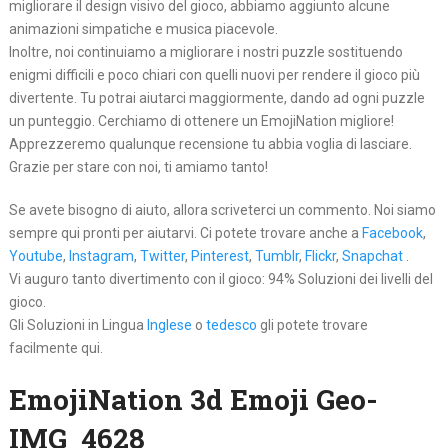
migliorare il design visivo del gioco, abbiamo aggiunto alcune
animazioni simpatiche e musica piacevole.
Inoltre, noi continuiamo a migliorare i nostri puzzle sostituendo
enigmi difficili e poco chiari con quelli nuovi per rendere il gioco più
divertente. Tu potrai aiutarci maggiormente, dando ad ogni puzzle
un punteggio. Cerchiamo di ottenere un EmojiNation migliore!
Apprezzeremo qualunque recensione tu abbia voglia di lasciare.
Grazie per stare con noi, ti amiamo tanto!
Se avete bisogno di aiuto, allora scriveterci un commento. Noi siamo
sempre qui pronti per aiutarvi. Ci potete trovare anche a
Facebook
,
Youtube
,
Instagram
,
Twitter
,
Pinterest
,
Tumblr
,
Flickr
,
Snapchat
.
Vi auguro tanto divertimento con il gioco: 94% Soluzioni dei livelli del
gioco.
Gli Soluzioni in Lingua
Inglese
o
tedesco
gli potete trovare
facilmente qui.
EmojiNation 3d Emoji Geo-
IMG_4628