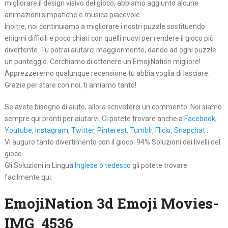
migliorare il design visivo del gioco, abbiamo aggiunto alcune
animazioni simpatiche e musica piacevole.
Inoltre, noi continuiamo a migliorare i nostri puzzle sostituendo
enigmi difficili e poco chiari con quelli nuovi per rendere il gioco più
divertente. Tu potrai aiutarci maggiormente, dando ad ogni puzzle
un punteggio. Cerchiamo di ottenere un EmojiNation migliore!
Apprezzeremo qualunque recensione tu abbia voglia di lasciare.
Grazie per stare con noi, ti amiamo tanto!
Se avete bisogno di aiuto, allora scriveterci un commento. Noi siamo
sempre qui pronti per aiutarvi. Ci potete trovare anche a
Facebook
,
Youtube
,
Instagram
,
Twitter
,
Pinterest
,
Tumblr
,
Flickr
,
Snapchat
.
Vi auguro tanto divertimento con il gioco: 94% Soluzioni dei livelli del
gioco.
Gli Soluzioni in Lingua
Inglese
o
tedesco
gli potete trovare
facilmente qui.
EmojiNation 3d Emoji Movies-
IMG_4536