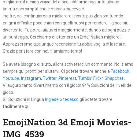
migliorare il design visivo del gioco, abbiamo aggiunto alcune
animazioni simpatiche e musica piacevole.
Inoltre, noi continuiamo a migliorare i nostri puzzle sostituendo
enigmi difficili e poco chiari con quelli nuovi per rendere il gioco più
divertente. Tu potrai aiutarci maggiormente, dando ad ogni puzzle
un punteggio. Cerchiamo di ottenere un EmojiNation migliore!
Apprezzeremo qualunque recensione tu abbia voglia di lasciare.
Grazie per stare con noi, ti amiamo tanto!
Se avete bisogno di aiuto, allora scriveterci un commento. Noi siamo
sempre qui pronti per aiutarvi. Ci potete trovare anche a
Facebook
,
Youtube
,
Instagram
,
Twitter
,
Pinterest
,
Tumblr
,
Flickr
,
Snapchat
.
Vi auguro tanto divertimento con il gioco: 94% Soluzioni dei livelli del
gioco.
Gli Soluzioni in Lingua
Inglese
o
tedesco
gli potete trovare
facilmente qui.
EmojiNation 3d Emoji Movies-
IMG_4539