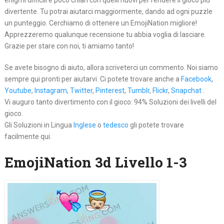
enigmi difficili e poco chiari con quelli nuovi per rendere il gioco più
divertente. Tu potrai aiutarci maggiormente, dando ad ogni puzzle
un punteggio. Cerchiamo di ottenere un EmojiNation migliore!
Apprezzeremo qualunque recensione tu abbia voglia di lasciare.
Grazie per stare con noi, ti amiamo tanto!
Se avete bisogno di aiuto, allora scriveterci un commento. Noi siamo
sempre qui pronti per aiutarvi. Ci potete trovare anche a
Facebook
,
Youtube
,
Instagram
,
Twitter
,
Pinterest
,
Tumblr
,
Flickr
,
Snapchat
.
Vi auguro tanto divertimento con il gioco: 94% Soluzioni dei livelli del
gioco.
Gli Soluzioni in Lingua
Inglese
o
tedesco
gli potete trovare
facilmente qui.
EmojiNation 3d Livello 1-3