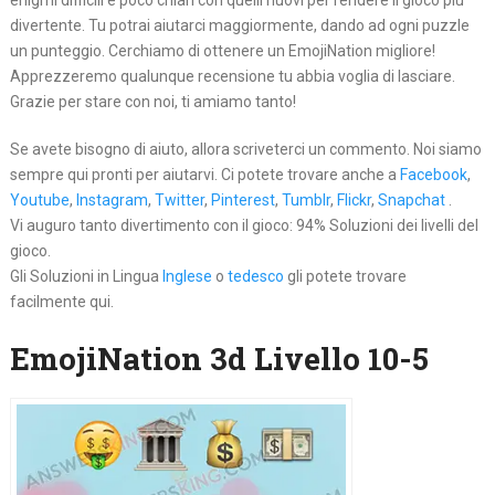
enigmi difficili e poco chiari con quelli nuovi per rendere il gioco più
divertente. Tu potrai aiutarci maggiormente, dando ad ogni puzzle
un punteggio. Cerchiamo di ottenere un EmojiNation migliore!
Apprezzeremo qualunque recensione tu abbia voglia di lasciare.
Grazie per stare con noi, ti amiamo tanto!
Se avete bisogno di aiuto, allora scriveterci un commento. Noi siamo
sempre qui pronti per aiutarvi. Ci potete trovare anche a
Facebook
,
Youtube
,
Instagram
,
Twitter
,
Pinterest
,
Tumblr
,
Flickr
,
Snapchat
.
Vi auguro tanto divertimento con il gioco: 94% Soluzioni dei livelli del
gioco.
Gli Soluzioni in Lingua
Inglese
o
tedesco
gli potete trovare
facilmente qui.
EmojiNation 3d Livello 10-5