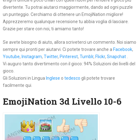
enigmi difficili e poco chiari con quelli nuovi per rendere il gioco più
divertente. Tu potrai aiutarci maggiormente, dando ad ogni puzzle
un punteggio. Cerchiamo di ottenere un EmojiNation migliore!
Apprezzeremo qualunque recensione tu abbia voglia di lasciare.
Grazie per stare con noi, ti amiamo tanto!
Se avete bisogno di aiuto, allora scriveterci un commento. Noi siamo
sempre qui pronti per aiutarvi. Ci potete trovare anche a
Facebook
,
Youtube
,
Instagram
,
Twitter
,
Pinterest
,
Tumblr
,
Flickr
,
Snapchat
.
Vi auguro tanto divertimento con il gioco: 94% Soluzioni dei livelli del
gioco.
Gli Soluzioni in Lingua
Inglese
o
tedesco
gli potete trovare
facilmente qui.
EmojiNation 3d Livello 10-6